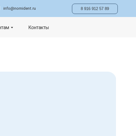
ru
8 916 912 57 89
онтакты