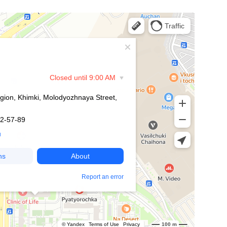
info@nomident.ru
г. Химки, ул. Молодёжная,
д. 76, п. 8