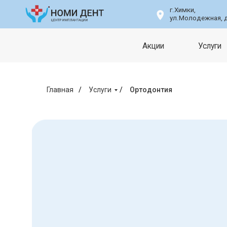
г.Химки,
ул.Молодежная, д.76, п.8
Акции
Услуги
Главная
/
Услуги
/
Ортодонтия