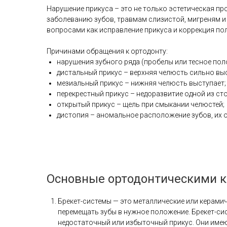
Нарушение прикуса – это не только эстетическая пр
заболеванию зубов, травмам слизистой, мигреням и
вопросами как исправление прикуса и коррекция по
Причинами обращения к ортодонту:
нарушения зубного ряда (пробелы или тесное пол
дистальный прикус – верхняя челюсть сильно выс
мезиальный прикус – нижняя челюсть выступает;
перекрестный прикус – недоразвитие одной из ст
открытый прикус – щель при смыкании челюстей;
дистопия – аномальное расположение зубов, их о
Основные ортодонтическими к
Брекет-системы — это металлические или керамич
перемещать зубы в нужное положение. Брекет-си
недостаточный или избыточный прикус. Они имею