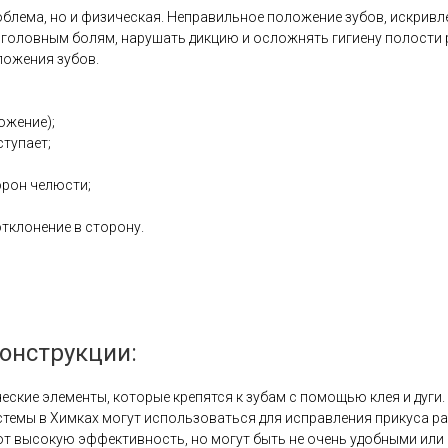
облема, но и физическая. Неправильное положение зубов, искривле
 головным болям, нарушать дикцию и осложнять гигиену полости 
ложения зубов.
ожение);
тупает;
орон челюсти;
тклонение в сторону.
онструкции:
еские элементы, которые крепятся к зубам с помощью клея и дуги.
стемы в Химках могут использоваться для исправления прикуса ра
т высокую эффективность, но могут быть не очень удобными или