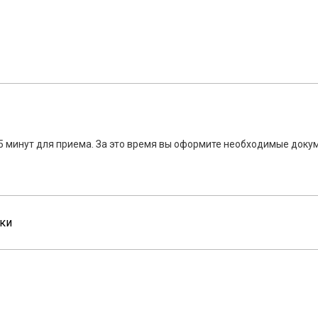
5 минут для приема. За это время вы оформите необходимые докум
ки
Номи Дент
Стоматологическая клиника в Химках