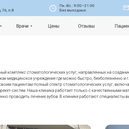
Пн.-Вс.: 9:00—21:00
info@nomident.
Без выходных
Врачи
Цены
Отзывы
Пациентам
К
ый комплекс стоматологических услуг, направленных на создани
как медицинское учреждение где можно быстро, безболезненно и 
воим пациентам полный спектр стоматологических услуг, включая
брекет-систем. Наша клиника работает только с качественными ма
нно проводить лечение зубов. В клинике работают специалисты в